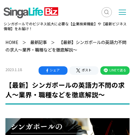
検
メ
シンガポールでのビジネス拡大に必要な【企業検索機能】や【最新ビジネス
索
ニ
情報】をお届け！
を
ュ
検
HOME
最新記事
【最新】シンガポールの英語力不問
表
ー
の求人～業界・職種などを徹底解説～
索
示
2023.1.18
シェア
ポスト
LINEで送る
【最新】シンガポールの英語力不問の求
人～業界・職種などを徹底解説～