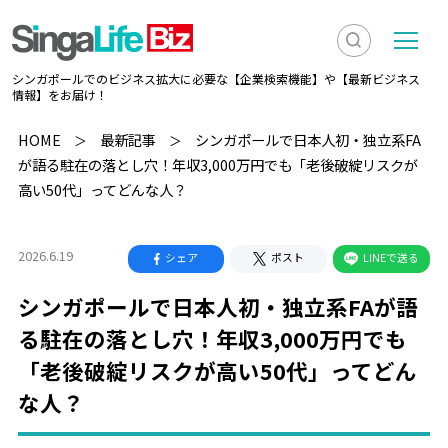
検
メ
シンガポールでのビジネス拡大に必要な【企業検索機能】や【最新ビジネス
索
ニ
情報】をお届け！
を
ュ
検
HOME
最新記事
シンガポールで日本人初・独立系FA
表
ー
が語る駐在の落とし穴！年収3,000万円でも「老後破綻リスクが
索
示
高い50代」ってどんな人？
2026.6.19
シェア
ポスト
LINEで送る
シンガポールで日本人初・独立系FAが語
る駐在の落とし穴！年収3,000万円でも
「老後破綻リスクが高い50代」ってどん
な人？