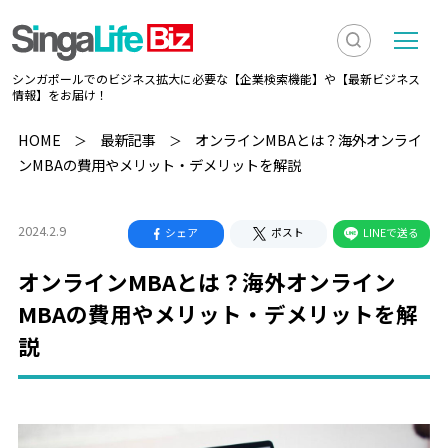
検
メ
シンガポールでのビジネス拡大に必要な【企業検索機能】や【最新ビジネス
索
ニ
情報】をお届け！
を
ュ
検
HOME
最新記事
オンラインMBAとは？海外オンライ
表
ー
ンMBAの費用やメリット・デメリットを解説
索
示
2024.2.9
シェア
ポスト
LINEで送る
オンラインMBAとは？海外オンライン
MBAの費用やメリット・デメリットを解
説