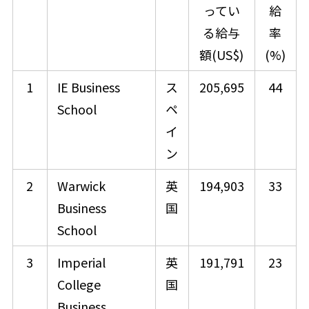
ってい
給
る給与
率
額(US$)
(%)
1
IE Business
ス
205,695
44
School
ペ
イ
ン
2
Warwick
英
194,903
33
Business
国
School
3
Imperial
英
191,791
23
College
国
Business