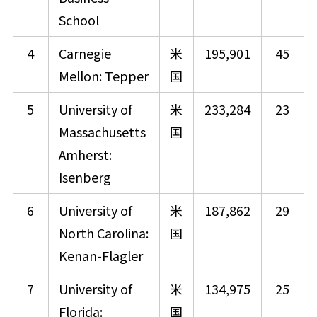
School
4
Carnegie
米
195,901
45
Mellon: Tepper
国
5
University of
米
233,284
23
Massachusetts
国
Amherst:
Isenberg
6
University of
米
187,862
29
North Carolina:
国
Kenan-Flagler
7
University of
米
134,975
25
Florida:
国