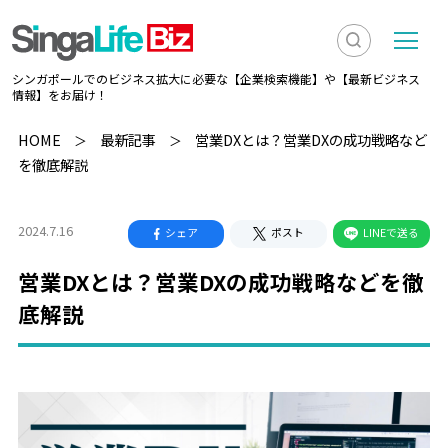
検
メ
シンガポールでのビジネス拡大に必要な【企業検索機能】や【最新ビジネス
索
ニ
情報】をお届け！
を
ュ
検
HOME
最新記事
営業DXとは？営業DXの成功戦略など
表
ー
を徹底解説
索
示
2024.7.16
シェア
ポスト
LINEで送る
営業DXとは？営業DXの成功戦略などを徹
底解説