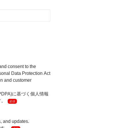
and consent to the
rsonal Data Protection Act
ion and customer
DPA)に基づく個人情報
す。
必須
s, and updates.