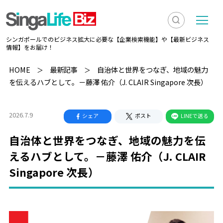
検
メ
シンガポールでのビジネス拡大に必要な【企業検索機能】や【最新ビジネス
索
ニ
情報】をお届け！
を
ュ
検
HOME
最新記事
自治体と世界をつなぎ、地域の魅力
表
ー
を伝えるハブとして。－藤澤 佑介（J. CLAIR Singapore 次長）
索
示
2026.7.9
シェア
ポスト
LINEで送る
自治体と世界をつなぎ、地域の魅力を伝
えるハブとして。－藤澤 佑介（J. CLAIR
Singapore 次長）