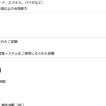
ード、エクセル、パワポなど）
会話以上の会話能力
されたご経験
の顧客管理システムをご使用になられた経験
日
時間）
・病気休暇（MC）