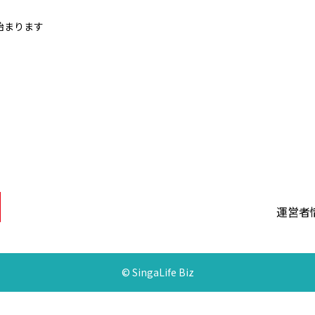
始まります
運営者
© SingaLife Biz