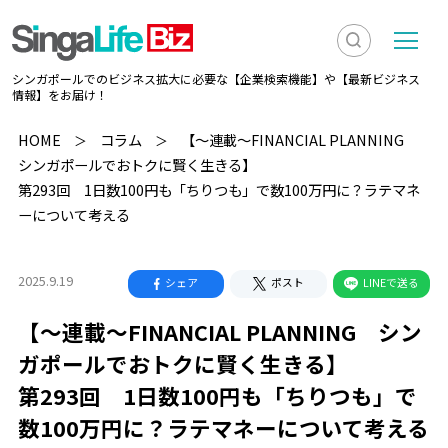
検
メ
シンガポールでのビジネス拡大に必要な【企業検索機能】や【最新ビジネス
索
ニ
情報】をお届け！
を
ュ
検
HOME
コラム
【～連載～FINANCIAL PLANNING
表
ー
シンガポールでおトクに賢く生きる】
索
示
第293回 1日数100円も「ちりつも」で数100万円に？ラテマネ
ーについて考える
2025.9.19
シェア
ポスト
LINEで送る
【～連載～FINANCIAL PLANNING シン
ガポールでおトクに賢く生きる】
第293回 1日数100円も「ちりつも」で
数100万円に？ラテマネーについて考える