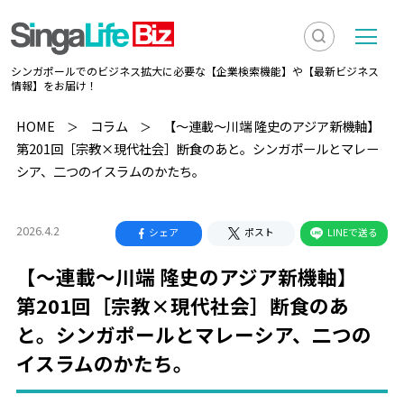
検
メ
シンガポールでのビジネス拡大に必要な【企業検索機能】や【最新ビジネス
索
ニ
情報】をお届け！
を
ュ
検
HOME
コラム
【～連載～川端 隆史のアジア新機軸】
表
ー
第201回［宗教×現代社会］断食のあと。シンガポールとマレー
索
示
シア、二つのイスラムのかたち。
2026.4.2
シェア
ポスト
LINEで送る
【～連載～川端 隆史のアジア新機軸】
第201回［宗教×現代社会］断食のあ
と。シンガポールとマレーシア、二つの
イスラムのかたち。